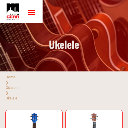
Ukelele
Home
Gitaren
Ukelele