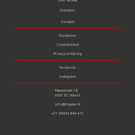
Over MGear
Diensten
Contact
Disclaimer
Cookiebeleid
Privacyverklaring
Facebook
Instagram
Maasstraat 18
6001 EC Weert
info@mgear.nl
+31 (0)495 844 472