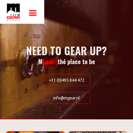
NEED TO GEAR UP?
M
Gear:
thé place to be
+31 (0)495 844 472
info@mgear.nl