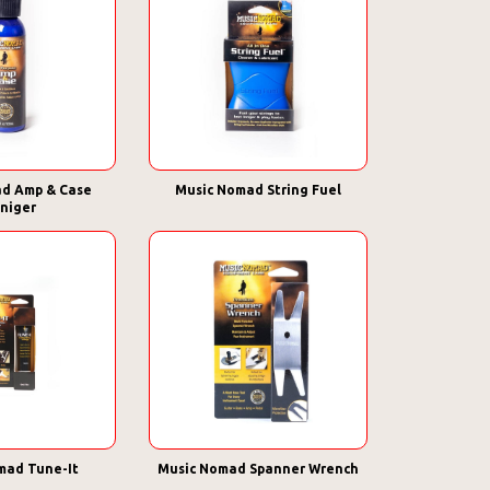
d Amp & Case
Music Nomad String Fuel
niger
mad Tune-It
Music Nomad Spanner Wrench