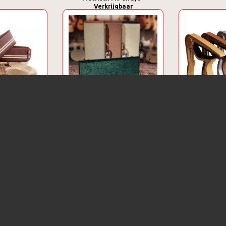
Verkrijgbaar
ps Collectie
Bas- en gitaarkoffers
CLX 
rkrijgbaar)