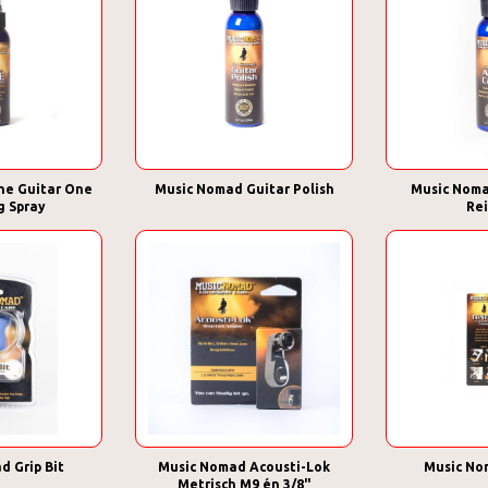
he Guitar One
Music Nomad Guitar Polish
Music Noma
g Spray
Rei
d Grip Bit
Music Nomad Acousti-Lok
Music No
Metrisch M9 én 3/8"