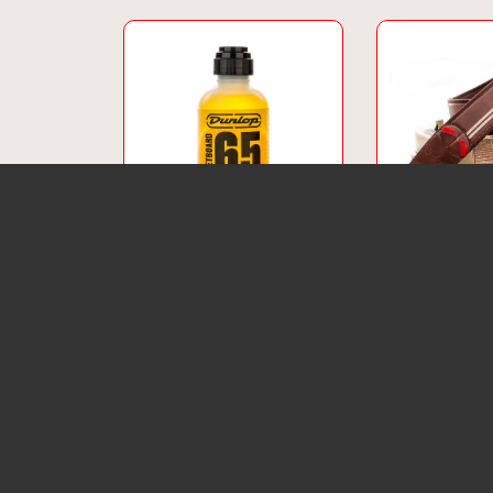
Dunlop Fretboard 65
Right On Stra
(Diverse ve