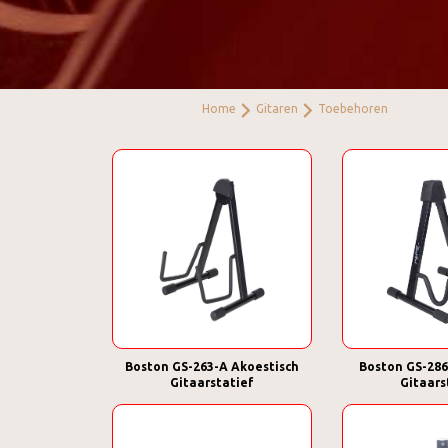
Home
Gitaren
Toebehoren
Boston GS-263-A Akoestisch
Boston GS-286
Gitaarstatief
Gitaars