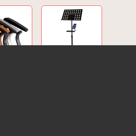
Capo's
Bladmuziekstandaard Groot